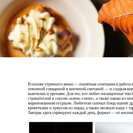
В основе утреннего меню — понятные сочетания и работа п
томленой говядиной и копченой сметаной — и сладкая вер
шантильи и орехами. Для тех, кто любит насыщенные текс
страчателлой и соусом «каччо э пепе», а также лаваш из пе
маринованным огурцом. Любители сытных блюд оценят др
креветками и хумусом из перца, а также овсяную кашу с т
Завтрак здесь сервируют каждый день, формат — от неспе