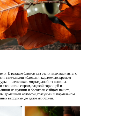
ечи. В разделе блинов два различных варианта: с
сия с печеными яблоками, карамелью, кремом
туры, — лепешка с мортаделлой из конины,
чи с кониной, сыром, сладкой горчицей и
аники из цукини и брокколи с яйцом пашот,
ары, домашней колбасой, глазуньей и пармезаном.
шных выходных до деловых будней.