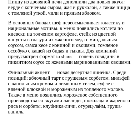
Пиццу из дровяной печи дополнили два новых вкуса:
верде с копченым сыром, жая и рукколой, а также пицца
с томленой уткой, чили и пряным яблоком.
В основных блюдах шеф переосмысливает классику и
национальные мотивы: в меню появились котлета по-
киевски на толченом картофеле, стейк из цветной
капусты в глазури из жженого меда с миндальным
соусом, самса кесе с кониной и овощами, томленое
оссобуко с кашей из бидая и тыквы. Для компаний
предусмотрен формат to share — голень говядины в
пикантном соусе со жжеными маринованными овощами.
Финальный акцент — новая десертная линейка. Среди
позиций: яблочный тарт с грушевым сорбетом, мильфей
с ванильным кремом и лимонным гелем, суфле с
вяленой клюквой и мороженым из топленого молока.
Также в меню появились мороженое собственного
производства со вкусами лаванды, шоколада и жареного
риса и сорбеты: клубника-личи, огурец-лайм, груша-
ваниль.