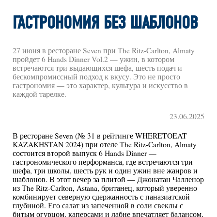
ГАСТРОНОМИЯ БЕЗ ШАБЛОНОВ
27 июня в ресторане Seven при The Ritz-Carlton, Almaty
пройдет 6 Hands Dinner Vol.2 — ужин, в котором
встречаются три выдающихся шефа, шесть подач и
бескомпромиссный подход к вкусу. Это не просто
гастрономия — это характер, культура и искусство в
каждой тарелке.
23.06.2025
В ресторане Seven (№ 31 в рейтинге WHERETOEAT
KAZAKHSTAN 2024) при отеле The Ritz-Carlton, Almaty
состоится второй выпуск 6 Hands Dinner —
гастрономического перформанса, где встречаются три
шефа, три школы, шесть рук и один ужин вне жанров и
шаблонов. В этот вечер за плитой — Джонатан Чалленор
из The Ritz-Carlton, Astana, британец, который уверенно
комбинирует северную сдержанность с паназиатской
глубиной. Его салат из запеченной в соли свеклы с
битым огурцом, каперсами и лабне впечатляет балансом,