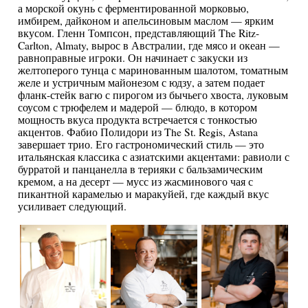
а морской окунь с ферментированной морковью,
имбирем, дайконом и апельсиновым маслом — ярким
вкусом. Гленн Томпсон, представляющий The Ritz-
Carlton, Almaty, вырос в Австралии, где мясо и океан —
равноправные игроки. Он начинает с закуски из
желтоперого тунца с маринованным шалотом, томатным
желе и устричным майонезом с юдзу, а затем подает
фланк-стейк вагю с пирогом из бычьего хвоста, луковым
соусом с трюфелем и мадерой — блюдо, в котором
мощность вкуса продукта встречается с тонкостью
акцентов. Фабио Полидори из The St. Regis, Astana
завершает трио. Его гастрономический стиль — это
итальянская классика с азиатскими акцентами: равиоли с
бурратой и панцанелла в терияки с бальзамическим
кремом, а на десерт — мусс из жасминового чая с
пикантной карамелью и маракуйей, где каждый вкус
усиливает следующий.