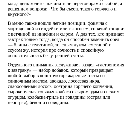
когда день хочется начинать не переговорами с собой, а
решением вопроса: «Что бы съесть такого горячего и
вкусного?»
В меню также вошли легкие позиции: фокачча с
мортаделлой из индейки или с лососем, горячий сэндвич
с ветчиной из индейки и сыром. А для тех, кто признает
завтрак только тогда, когда он способен заменить обед,
— блины с телятиной, зеленым луком, сметаной и
соусом жу: история про сочность и спокойную
основательность без утренней суеты.
Отдельного внимания заслуживает раздел «гастрономия
к завтраку» — набор добавок, который превращает
любой выбор в конструктор: жареные тосты со
сливочным маслом, авокадо, лососевая икра,
слабосоленый лосось, осетрина горячего копчения,
сырокопченая говяжья колбаса с сыром эдам и свежим
огурцом, колбаска-гриль из говядины (острая или
неострая), бекон из говядины.