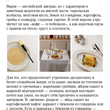
Рядом — английский завтрак, но с характером и
заметным акцентом на мясной части: тирольская
колбаска, мозговая кость, бекон из говядины, картофель,
грибы и помидор, глазунья, тартин. В этой версии утро
звучит не как «кофе — и побежали», а как короткая пауза
с правом на тепло, хруст и плотность.
Для тех, кто предпочитает утреннюю дисциплину в
более спокойном жанре, есть каши: овсяная на топленом
молоке и гречневая с жареными грибами, яйцом пашот и
жареной мортаделлой — позиция, которая выглядит
почти как ужин, но ведет себя прилично и называется
завтраком. В «яичном» разделе — яйца пашот на
картофельной вафле: вариант с беконом из говядины или
с лососем. Есть и шакшука с беконом из говядины —