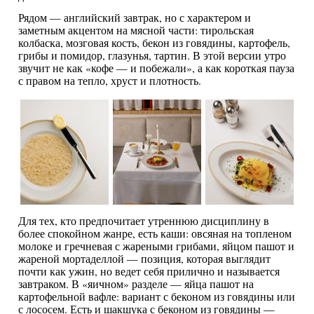
Рядом — английский завтрак, но с характером и
заметным акцентом на мясной части: тирольская
колбаска, мозговая кость, бекон из говядины, картофель,
грибы и помидор, глазунья, тартин. В этой версии утро
звучит не как «кофе — и побежали», а как короткая пауза
с правом на тепло, хруст и плотность.
Для тех, кто предпочитает утреннюю дисциплину в
более спокойном жанре, есть каши: овсяная на топленом
молоке и гречневая с жареными грибами, яйцом пашот и
жареной мортаделлой — позиция, которая выглядит
почти как ужин, но ведет себя прилично и называется
завтраком. В «яичном» разделе — яйца пашот на
картофельной вафле: вариант с беконом из говядины или
с лососем. Есть и шакшука с беконом из говядины —