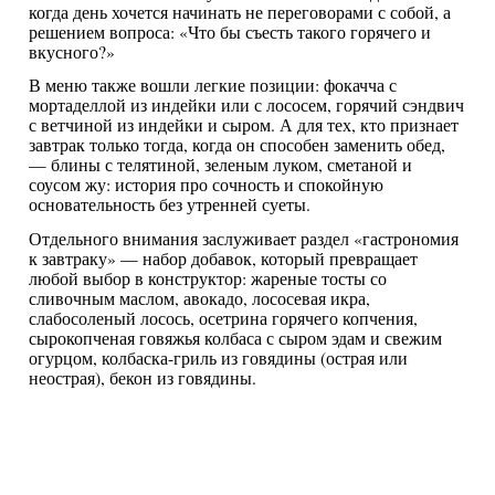
когда день хочется начинать не переговорами с собой, а
решением вопроса: «Что бы съесть такого горячего и
вкусного?»
В меню также вошли легкие позиции: фокачча с
мортаделлой из индейки или с лососем, горячий сэндвич
с ветчиной из индейки и сыром. А для тех, кто признает
завтрак только тогда, когда он способен заменить обед,
— блины с телятиной, зеленым луком, сметаной и
соусом жу: история про сочность и спокойную
основательность без утренней суеты.
Отдельного внимания заслуживает раздел «гастрономия
к завтраку» — набор добавок, который превращает
любой выбор в конструктор: жареные тосты со
сливочным маслом, авокадо, лососевая икра,
слабосоленый лосось, осетрина горячего копчения,
сырокопченая говяжья колбаса с сыром эдам и свежим
огурцом, колбаска-гриль из говядины (острая или
неострая), бекон из говядины.