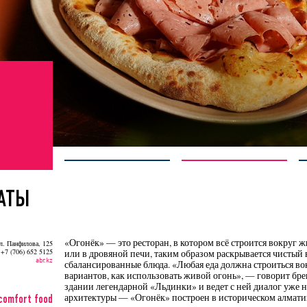
АТЫ
«Огонёк» — это ресторан, в котором всё строится вокруг ж
л. Панфилова, 125
 +7 (706) 652 5125
или в дровяной печи, таким образом раскрывается чистый 
abr.kz
сбалансированные блюда. «Любая еда должна строиться вок
вариантов, как использовать живой огонь», — говорит бре
здании легендарной «Льдинки» и ведет с ней диалог уже на
архитектуры — «Огонёк» построен в историческом алмати
comfort food