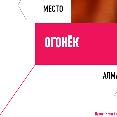
МЕСТО
ОГОНЁК
АЛМ
У
T:
Кухня: smart 