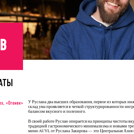
ОВ
АТЫ
У Руслана два высших образования, первое из которых инж
os, «Огонек»
склад ума проявляется в четкой структурированности ингр
балансом вкусного и полезного.
В своей работе Руслан опирается на принципы чистоты вку
традицией гастрономического минимализма и новыми тре
меню AUYL от Руслана Закирова — это Центральная Азия в