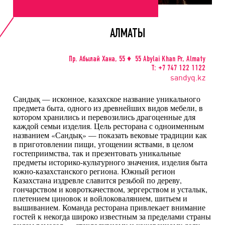
АЛМАТЫ
Пр. Абылай Хана, 55 ♦ 55 Abylai Khan Pr, Almaty
Т: +7 747 122 1122
sandyq.kz
Сандық — исконное, казахское название уникального
предмета быта, одного из древнейших видов мебели, в
котором хранились и перевозились драгоценные для
каждой семьи изделия. Цель ресторана с одноименным
названием «Сандық» — показать вековые традиции как
в приготовлении пищи, угощении яствами, в целом
гостеприимства, так и презентовать уникальные
предметы историко-культурного значения, изделия быта
южно-казахстанского региона. Южный регион
Казахстана издревле славится резьбой по дереву,
гончарством и ковроткачеством, зергерством и усталык,
плетением циновок и войлоковалянием, шитьем и
вышиванием. Команда ресторана привлекает внимание
гостей к некогда широко известным за пределами страны