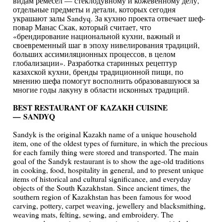
видам ремесел — стеклодувному и кожевенному делу,
отдельные предметы и детали, которых сегодня
украшают залы Sandyq. За кухню проекта отвечает шеф-
повар Манас Скак, который считает, что
«брендирование национальной кухни, важный и
своевременный шаг в эпоху нивелирования традиций,
больших ассимиляционных процессов, в целом
глобализации». Разработка старинных рецептур
казахской кухни, бренды традиционной пищи, по
мнению шефа помогут восполнить образовавшуюся за
многие годы лакуну в области исконных традиций.
BEST RESTAURANT OF KAZAKH CUISINE
— SANDYQ
Sandyk is the original Kazakh name of a unique household
item, one of the oldest types of furniture, in which the precious
for each family thing were stored and transported. The main
goal of the Sandyk restaurant is to show the age-old traditions
in cooking, food, hospitality in general, and to present unique
items of historical and cultural significance, and everyday
objects of the South Kazakhstan. Since ancient times, the
southern region of Kazakhstan has been famous for wood
carving, pottery, carpet weaving, jewellery and blacksmithing,
weaving mats, felting, sewing, and embroidery. The