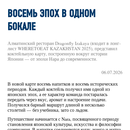
ВОСЕМЬ ЭПОХ В ОДНОМ
БОКАЛЕ
Алматинский ресторан Dragonfly Izakaya (входит в лонг-
лист WHERETOEAT KAZAKHSTAN 2025), представил
коктейльную карту, построенную вокруг истории
Японии — от эпохи Нара до современности.
06.07.2026
В новой карте восемь напитков и восемь исторических
периодов. Каждый коктейль получил имя одной из
японских эпох, а ее характер команда постаралась
передать через вкус, аромат и настроение подачи.
Получился барный маршрут длиной в несколько
столетий — без учебника, зато со льдом.
Путешествие начинается с Nara, посвященного периоду
становления японской культуры, искусства и философии
созерцания. В напитке соединяются юдзу, манго и матча.