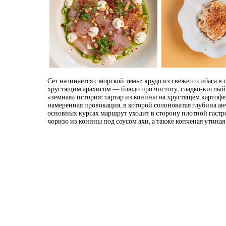
Сет начинается с морской темы: крудо из свежего сибаса в 
хрустящим арахисом — блюдо про чистоту, сладко-кислый 
«земная» история: тартар из конины на хрустящем картофе
намеренная провокация, в которой солоноватая глубина анч
основных курсах маршрут уходит в сторону плотной гастр
чоризо из конины под соусом ахи, а также копченая утиная