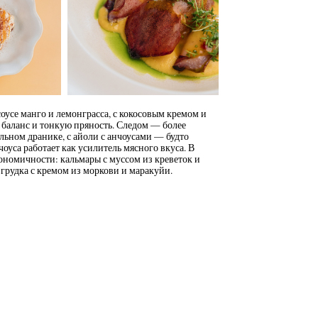
соусе манго и лемонграсса, с кокосовым кремом и
баланс и тонкую пряность. Следом — более
льном дранике, с айоли с анчоусами — будто
оуса работает как усилитель мясного вкуса. В
ономичности: кальмары с муссом из креветок и
 грудка с кремом из моркови и маракуйи.