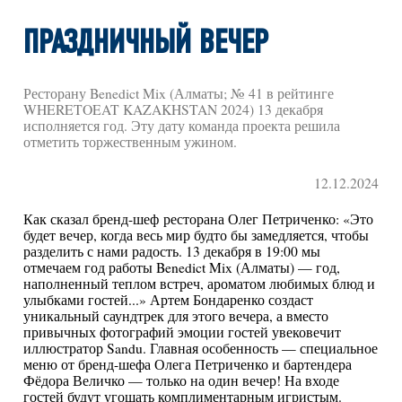
ПРАЗДНИЧНЫЙ ВЕЧЕР
Ресторану Benedict Mix (Алматы; № 41 в рейтинге
WHERETOEAT KAZAKHSTAN 2024) 13 декабря
исполняется год. Эту дату команда проекта решила
отметить торжественным ужином.
12.12.2024
Как сказал бренд-шеф ресторана Олег Петриченко: «Это
будет вечер, когда весь мир будто бы замедляется, чтобы
разделить с нами радость. 13 декабря в 19:00 мы
отмечаем год работы Benedict Mix (Алматы) — год,
наполненный теплом встреч, ароматом любимых блюд и
улыбками гостей...» Артем Бондаренко создаст
уникальный саундтрек для этого вечера, а вместо
привычных фотографий эмоции гостей увековечит
иллюстратор Sandu. Главная особенность — специальное
меню от бренд-шефа Олега Петриченко и бартендера
Фёдора Величко — только на один вечер! На входе
гостей будут угощать комплиментарным игристым.