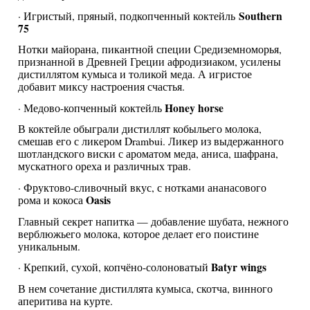
Southern
· Игристый, пряный, подкопченный коктейль
75
Нотки майорана, пикантной специи Средиземноморья,
признанной в Древней Греции афродизиаком, усилены
дистиллятом кумыса и толикой меда. А игристое
добавит миксу настроения счастья.
Honey horse
· Медово-копченный коктейль
В коктейле обыграли дистиллят кобыльего молока,
смешав его с ликером Drambui. Ликер из выдержанного
шотландского виски с ароматом меда, аниса, шафрана,
мускатного ореха и различных трав.
· Фруктово-сливочный вкус, с нотками ананасового
Oasis
рома и кокоса
Главный секрет напитка — добавление шубата, нежного
верблюжьего молока, которое делает его поистине
уникальным.
Batyr wings
· Крепкий, сухой, копчёно-солоноватый
В нем сочетание дистиллята кумыса, скотча, винного
аперитива на курте.