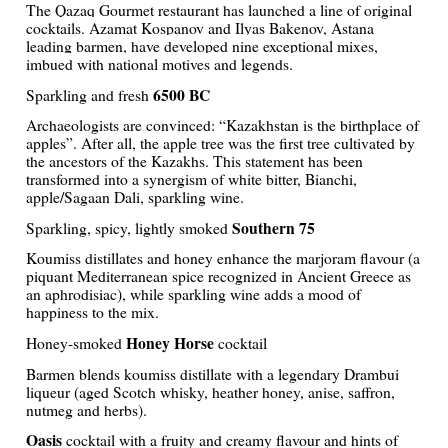
The Qazaq Gourmet restaurant has launched a line of original
cocktails. Azamat Kospanov and Ilyas Bakenov, Astana
leading barmen, have developed nine exceptional mixes,
imbued with national motives and legends.
6500 BC
Sparkling and fresh
Archaeologists are convinced: “Kazakhstan is the birthplace of
apples”. After all, the apple tree was the first tree cultivated by
the ancestors of the Kazakhs. This statement has been
transformed into a synergism of white bitter, Bianchi,
apple/Sagaan Dali, sparkling wine.
Southern 75
Sparkling, spicy, lightly smoked
Koumiss distillates and honey enhance the marjoram flavour (a
piquant Mediterranean spice recognized in Ancient Greece as
an aphrodisiac), while sparkling wine adds a mood of
happiness to the mix.
Honey Horse
Honey-smoked
cocktail
Barmen blends koumiss distillate with a legendary Drambui
liqueur (aged Scotch whisky, heather honey, anise, saffron,
nutmeg and herbs).
Oasis
cocktail with a fruity and creamy flavour and hints of