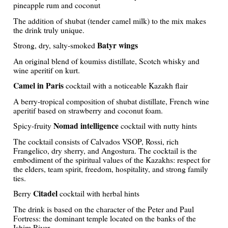
pineapple rum and coconut
The addition of shubat (tender camel milk) to the mix makes
the drink truly unique.
Batyr wings
Strong, dry, salty-smoked
An original blend of koumiss distillate, Scotch whisky and
wine aperitif on kurt.
Camel in Paris
cocktail with a noticeable Kazakh flair
A berry-tropical composition of shubat distillate, French wine
aperitif based on strawberry and coconut foam.
Nomad intelligence
Spicy-fruity
cocktail with nutty hints
The cocktail consists of Calvados VSOP, Rossi, rich
Frangelico, dry sherry, and Angostura. The cocktail is the
embodiment of the spiritual values of the Kazakhs: respect for
the elders, team spirit, freedom, hospitality, and strong family
ties.
Citadel
Berry
cocktail with herbal hints
The drink is based on the character of the Peter and Paul
Fortress: the dominant temple located on the banks of the
Ishim River.