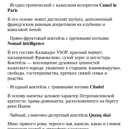
Camel in
· Ягодно-тропический с казахским колоритом
Paris
В его основе лежит дистиллят шубата, дополненный
французским винным аперитивом на клубнике и
кокосовой пеной.
· Пряно-фруктовый коктейль с ореховыми нотками
Nomad intelligence
В его составе Кальвадос VSOP, красный вермут,
насыщенный Франжелико, сухой херес и ангостура.
Коктейль — воплощение духовных ценностей
казахского народа: уважение к старшим, взаимовыручки,
свободы, гостеприимства, крепких связей семьи и
родства.
Citadel
· Ягодный коктейль с травяными нотами
В основу напитка заложен характер Петропавловской
крепости: храма-доминанты, расположенного на берегу
реки Ишим.
Qazaq shai
· Чайный, сливочно-десертный коктейль
Микс пряного рома, черного чая, ванили, какао и сливок
перенесет гостей в атмосферу казахского