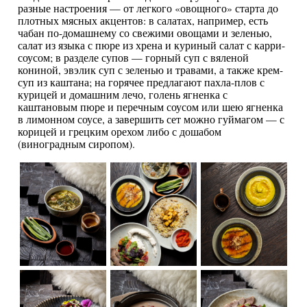
разные настроения — от легкого «овощного» старта до
плотных мясных акцентов: в салатах, например, есть
чабан по-домашнему со свежими овощами и зеленью,
салат из языка с пюре из хрена и куриный салат с карри-
соусом; в разделе супов — горный суп с вяленой
кониной, эвэлик суп с зеленью и травами, а также крем-
суп из каштана; на горячее предлагают пахла-плов с
курицей и домашним лечо, голень ягненка с
каштановым пюре и перечным соусом или шею ягненка
в лимонном соусе, а завершить сет можно гуймагом — с
корицей и грецким орехом либо с дошабом
(виноградным сиропом).