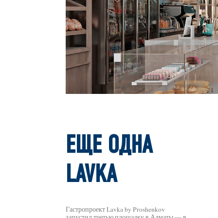
ЕЩЕ ОДНА
LAVKA
Гастропроект Lavka by Proshenkov
запустил третью площадку в Алматы — в