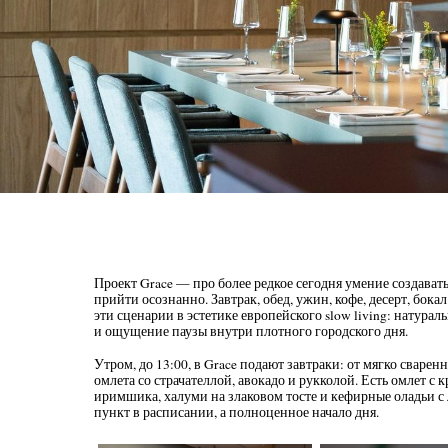
Проект Grace — про более редкое сегодня умение создавать
прийти осознанно. Завтрак, обед, ужин, кофе, десерт, бок
эти сценарии в эстетике европейского slow living: натура
и ощущение паузы внутри плотного городского дня.
Утром, до 13:00, в Grace подают завтраки: от мягко сварен
омлета со страчателлой, авокадо и рукколой. Есть омлет с 
иримшика, халуми на злаковом тосте и кефирные оладьи с 
пункт в расписании, а полноценное начало дня.