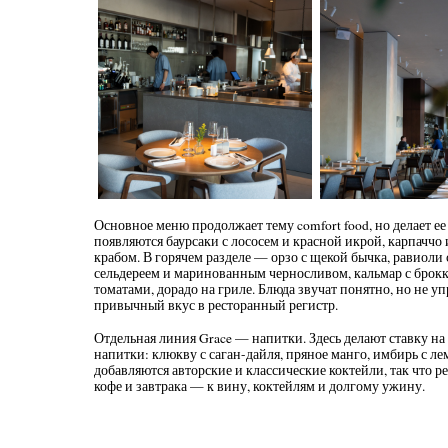
Основное меню продолжает тему comfort food, но делает ее
появляются баурсаки с лососем и красной икрой, карпаччо 
крабом. В горячем разделе — орзо с щекой бычка, равиоли 
сельдереем и маринованным черносливом, кальмар с брокк
томатами, дорадо на гриле. Блюда звучат понятно, но не у
привычный вкус в ресторанный регистр.
Отдельная линия Grace — напитки. Здесь делают ставку на sp
напитки: клюкву с саган-дайля, пряное манго, имбирь с л
добавляются авторские и классические коктейли, так что ре
кофе и завтрака — к вину, коктейлям и долгому ужину.