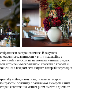
 собраннее и гастрономичнее. В закусках
из осьминога, антипасти к вину и хоккайдо с
с кониной и муссом из пармезана, утиная грудка с
оли и томленым бер-бланом, спагетти с крабом и
прощенно: в каждом есть акцент, который переводит
ecialty coffee, матчу, чаи, тизаны и гастро-
емонграссом, облепиху с базиликом. Вечером к ним
сторан естественно меняет ритм вместе с днем: от