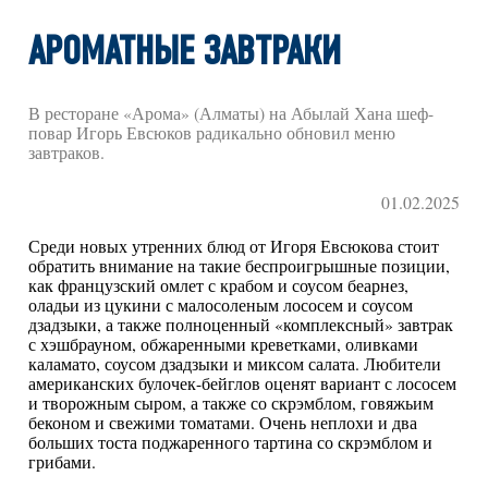
АРОМАТНЫЕ ЗАВТРАКИ
В ресторане «Арома» (Алматы) на Абылай Хана шеф-
повар Игорь Евсюков радикально обновил меню
завтраков.
01.02.2025
Среди новых утренних блюд от Игоря Евсюкова стоит
обратить внимание на такие беспроигрышные позиции,
как французский омлет с крабом и соусом беарнез,
оладьи из цукини с малосоленым лососем и соусом
дзадзыки, а также полноценный «комплексный» завтрак
с хэшбрауном, обжаренными креветками, оливками
каламато, соусом дзадзыки и миксом салата. Любители
американских булочек-бейглов оценят вариант с лососем
и творожным сыром, а также со скрэмблом, говяжьим
беконом и свежими томатами. Очень неплохи и два
больших тоста поджаренного тартина со скрэмблом и
грибами.