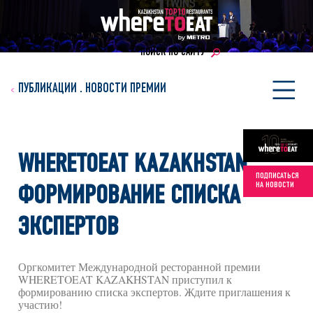
ПОИСК ПО САЙТУ
ПУБЛИКАЦИИ
.
НОВОСТИ ПРЕМИИ
WHERETOEAT KAZAKHSTAN:
ПОДПИСАТЬСЯ
НА НОВОСТИ
ФОРМИРОВАНИЕ СПИСКА
ЭКСПЕРТОВ
Оргкомитет Международной ресторанной премии
WHERETOEAT KAZAKHSTAN приступил к
формированию списка экспертов. Ждите приглашения к
участию!