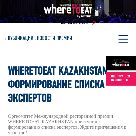
ПОИСК ПО САЙТУ
ПУБЛИКАЦИИ
.
НОВОСТИ ПРЕМИИ
WHERETOEAT KAZAKHSTAN:
ПОДПИСАТЬСЯ
НА НОВОСТИ
ФОРМИРОВАНИЕ СПИСКА
ЭКСПЕРТОВ
Оргкомитет Международной ресторанной премии
WHERETOEAT KAZAKHSTAN приступил к
формированию списка экспертов. Ждите приглашения к
участию!