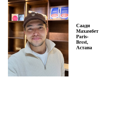
Саади
Махамбет
Paris-
Brest,
Астана