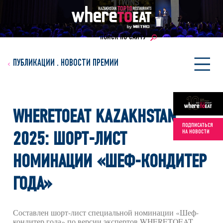
ПОИСК ПО САЙТУ
ПУБЛИКАЦИИ
.
НОВОСТИ ПРЕМИИ
WHERETOEAT KAZAKHSTAN
ПОДПИСАТЬСЯ
НА НОВОСТИ
2025: ШОРТ-ЛИСТ
НОМИНАЦИИ «ШЕФ-КОНДИТЕР
ГОДА»
Составлен шорт-лист специальной номинации «Шеф-
кондитер года» по версии экспертов WHERETOEAT