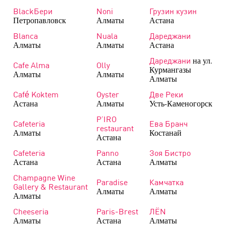
BlackБери
Noni
Грузин кузин
Петропавловск
Алматы
Астана
Blanca
Nuala
Дареджани
Алматы
Алматы
Астана
на ул.
Дареджани
Cafe Alma
Olly
Курмангазы
Алматы
Алматы
Алматы
Café Koktem
Oyster
Две Реки
Астана
Алматы
Усть-Каменогорск
P’IRO
Cafeteria
Ева Бранч
restaurant
Алматы
Костанай
Астана
Cafeteria
Panno
Зоя Бистро
Астана
Астана
Алматы
Champagne Wine
Paradise
Камчатка
Gallery & Restaurant
Алматы
Алматы
Алматы
Cheeseria
Paris-Brest
ЛЁN
Алматы
Астана
Алматы