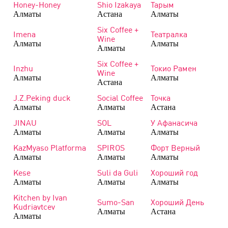
Honey-Honey
Shio Izakaya
Тарым
Алматы
Астана
Алматы
Six Сoffee +
Imena
Театралка
Wine
Алматы
Алматы
Алматы
Six Сoffee +
Inzhu
Токио Рамен
Wine
Алматы
Алматы
Астана
J.Z.Peking duck
Social Coffee
Точка
Алматы
Алматы
Астана
JINAU
SOL
У Афанасича
Алматы
Алматы
Алматы
KazMyaso Platforma
SPIROS
Форт Верный
Алматы
Алматы
Алматы
Kese
Suli da Guli
Хороший год
Алматы
Алматы
Алматы
Kitchen by Ivan
Sumo-San
Хороший День
Kudriavtcev
Алматы
Астана
Алматы