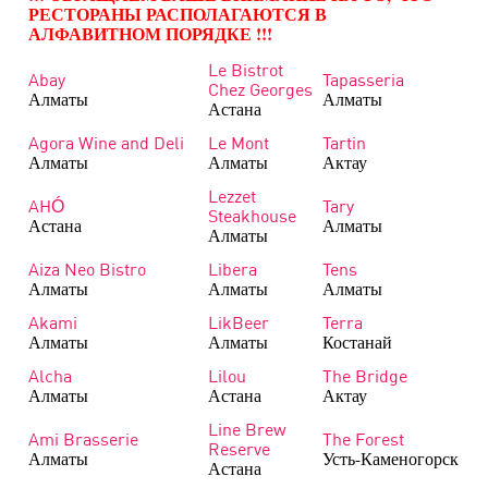
РЕСТОРАНЫ РАСПОЛАГАЮТСЯ В
АЛФАВИТНОМ ПОРЯДКЕ !!!
Le Bistrot
Abay
Tapasseria
Chez Georges
Алматы
Алматы
Астана
Agora Wine and Deli
Le Mont
Tartin
Алматы
Алматы
Актау
Lezzet
AHÓ
Tary
Steakhouse
Астана
Алматы
Алматы
Aiza Neo Bistro
Libera
Tens
Алматы
Алматы
Алматы
Akami
LikBeer
Terra
Алматы
Алматы
Костанай
Alcha
Lilou
The Bridge
Алматы
Астана
Актау
Line Brew
Ami Brasserie
The Forest
Reserve
Алматы
Усть-Каменогорск
Астана