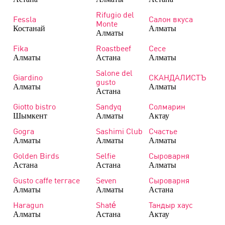
Rifugio del
Fessla
Салон вкуса
Monte
Костанай
Алматы
Алматы
Fika
Roastbeef
Сесе
Алматы
Астана
Алматы
Salone del
Giardino
СКАНДАЛИСТЪ
gusto
Алматы
Алматы
Астана
Giotto bistro
Sandyq
Солмарин
Шымкент
Алматы
Актау
Gogra
Sashimi Club
Счастье
Алматы
Алматы
Алматы
Golden Birds
Selfie
Сыроварня
Астана
Астана
Алматы
Gusto caffe terrace
Seven
Сыроварня
Алматы
Алматы
Астана
Haragun
Shaté
Тандыр хаус
Алматы
Астана
Актау