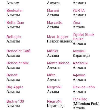
Атырау
Алматы
Алматы
Beefeater
Marani
YURTA
Алматы
Астана
Алматы
Bella Ciao
Marcello
Zina
Алматы
Астана
Астана
Ziyafet Steak
Bellagio
Meat Jugger
House
Алматы
Петропавловск
Алматы
Benedict Café
MöKki
Акунин
Алматы
Астана
Караганда
Benedict Mix
MonteBianco
Алазани
Алматы
Алматы
Алматы
Benoit
Möte
Афиша
Алматы
Алматы
Алматы
Big Apple
NegroNi
Вечное небо
Алматы
Астана
Алматы
Гол+Пас
Bistro 130
NegroNi
(Millenium Park)
Алматы
Караганда
Астана