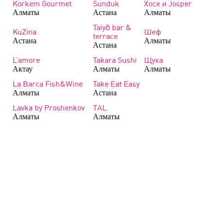
Korkem Gourmet
Sunduk
Хосе и Josper
Алматы
Астана
Алматы
Taiyō bar &
KuZina
Шеф
terrace
Астана
Алматы
Астана
L’amore
Takara Sushi
Щука
Актау
Алматы
Алматы
La Barca Fish&Wine
Take Eat Easy
Алматы
Астана
Lavka by Proshenkov
TAL
Алматы
Алматы