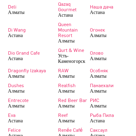
Qazaq
Deli
Наша дача
Gourmet
Алматы
Астана
Астана
Queen
Di Wang
Mountain
Огонек
Астана
Алматы
Resort
Алматы
Qurt & Wine
Dio Grand Cafe
Олово
Усть-
Астана
Алматы
Каменогорск
Dragonfly Izakaya
RAW
Особняк
Алматы
Алматы
Алматы
Dushes
Realfish
Панаехали
Алматы
Алматы
Алматы
Entrecote
Red Beer Bar
РИС
Алматы
Алматы
Алматы
Eva
Reef
Рыба Пила
Астана
Алматы
Астана
Felice
Renée Café
Саксаул
Астана
Алматы
Астана