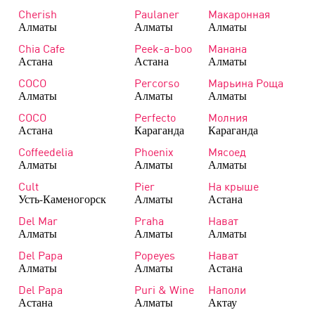
Cherish
Paulaner
Макаронная
Алматы
Алматы
Алматы
Chia Cafe
Peek-a-boo
Манана
Астана
Астана
Алматы
COCO
Percorso
Марьина Роща
Алматы
Алматы
Алматы
COCO
Perfecto
Молния
Астана
Караганда
Караганда
Coffeedelia
Phoenix
Мясоед
Алматы
Алматы
Алматы
Cult
Pier
На крыше
Усть-Каменогорск
Алматы
Астана
Del Mar
Praha
Нават
Алматы
Алматы
Алматы
Del Papa
Popeyes
Нават
Алматы
Алматы
Астана
Del Papa
Puri & Wine
Наполи
Астана
Алматы
Актау