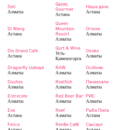
Qazaq
Deli
Наша дача
Gourmet
Алматы
Астана
Астана
Queen
Di Wang
Mountain
Огонек
Астана
Алматы
Resort
Алматы
Qurt & Wine
Dio Grand Cafe
Олово
Усть-
Астана
Алматы
Каменогорск
Dragonfly Izakaya
RAW
Особняк
Алматы
Алматы
Алматы
Dushes
Realfish
Панаехали
Алматы
Алматы
Алматы
Entrecote
Red Beer Bar
РИС
Алматы
Алматы
Алматы
Eva
Reef
Рыба Пила
Астана
Алматы
Астана
Felice
Renée Café
Саксаул
Астана
Алматы
Астана