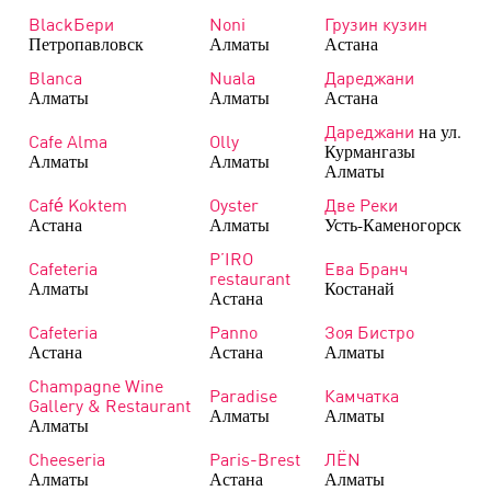
BlackБери
Noni
Грузин кузин
Петропавловск
Алматы
Астана
Blanca
Nuala
Дареджани
Алматы
Алматы
Астана
на ул.
Дареджани
Cafe Alma
Olly
Курмангазы
Алматы
Алматы
Алматы
Café Koktem
Oyster
Две Реки
Астана
Алматы
Усть-Каменогорск
P’IRO
Cafeteria
Ева Бранч
restaurant
Алматы
Костанай
Астана
Cafeteria
Panno
Зоя Бистро
Астана
Астана
Алматы
Champagne Wine
Paradise
Камчатка
Gallery & Restaurant
Алматы
Алматы
Алматы
Cheeseria
Paris-Brest
ЛЁN
Алматы
Астана
Алматы