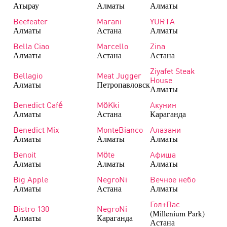
Атырау
Алматы
Алматы
Beefeater
Marani
YURTA
Алматы
Астана
Алматы
Bella Ciao
Marcello
Zina
Алматы
Астана
Астана
Ziyafet Steak
Bellagio
Meat Jugger
House
Алматы
Петропавловск
Алматы
Benedict Café
MöKki
Акунин
Алматы
Астана
Караганда
Benedict Mix
MonteBianco
Алазани
Алматы
Алматы
Алматы
Benoit
Möte
Афиша
Алматы
Алматы
Алматы
Big Apple
NegroNi
Вечное небо
Алматы
Астана
Алматы
Гол+Пас
Bistro 130
NegroNi
(Millenium Park)
Алматы
Караганда
Астана