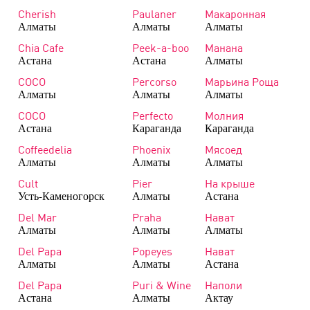
Cherish
Paulaner
Макаронная
Алматы
Алматы
Алматы
Chia Cafe
Peek-a-boo
Манана
Астана
Астана
Алматы
COCO
Percorso
Марьина Роща
Алматы
Алматы
Алматы
COCO
Perfecto
Молния
Астана
Караганда
Караганда
Coffeedelia
Phoenix
Мясоед
Алматы
Алматы
Алматы
Cult
Pier
На крыше
Усть-Каменогорск
Алматы
Астана
Del Mar
Praha
Нават
Алматы
Алматы
Алматы
Del Papa
Popeyes
Нават
Алматы
Алматы
Астана
Del Papa
Puri & Wine
Наполи
Астана
Алматы
Актау