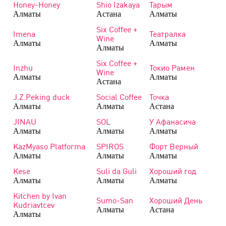
Honey-Honey
Shio Izakaya
Тарым
Алматы
Астана
Алматы
Six Сoffee +
Imena
Театралка
Wine
Алматы
Алматы
Алматы
Six Сoffee +
Inzhu
Токио Рамен
Wine
Алматы
Алматы
Астана
J.Z.Peking duck
Social Coffee
Точка
Алматы
Алматы
Астана
JINAU
SOL
У Афанасича
Алматы
Алматы
Алматы
KazMyaso Platforma
SPIROS
Форт Верный
Алматы
Алматы
Алматы
Kese
Suli da Guli
Хороший год
Алматы
Алматы
Алматы
Kitchen by Ivan
Sumo-San
Хороший День
Kudriavtcev
Алматы
Астана
Алматы