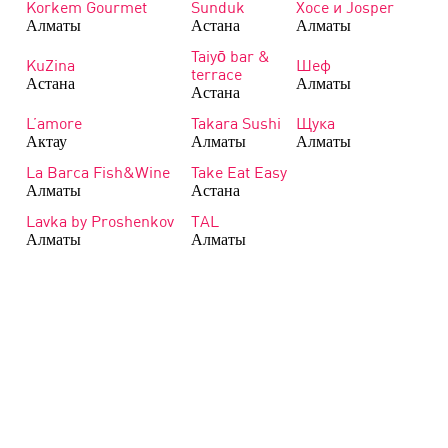
Korkem Gourmet
Sunduk
Хосе и Josper
Алматы
Астана
Алматы
Taiyō bar &
KuZina
Шеф
terrace
Астана
Алматы
Астана
L’amore
Takara Sushi
Щука
Актау
Алматы
Алматы
La Barca Fish&Wine
Take Eat Easy
Алматы
Астана
Lavka by Proshenkov
TAL
Алматы
Алматы