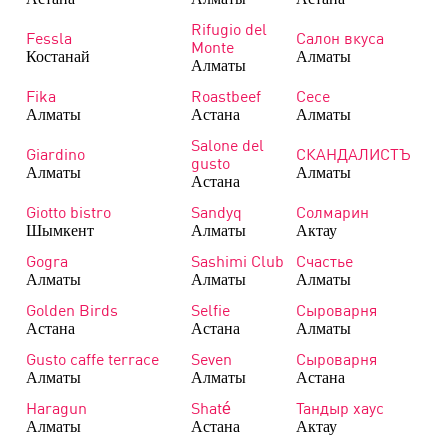
Rifugio del
Fessla
Салон вкуса
Monte
Костанай
Алматы
Алматы
Fika
Roastbeef
Сесе
Алматы
Астана
Алматы
Salone del
Giardino
СКАНДАЛИСТЪ
gusto
Алматы
Алматы
Астана
Giotto bistro
Sandyq
Солмарин
Шымкент
Алматы
Актау
Gogra
Sashimi Club
Счастье
Алматы
Алматы
Алматы
Golden Birds
Selfie
Сыроварня
Астана
Астана
Алматы
Gusto caffe terrace
Seven
Сыроварня
Алматы
Алматы
Астана
Haragun
Shaté
Тандыр хаус
Алматы
Астана
Актау