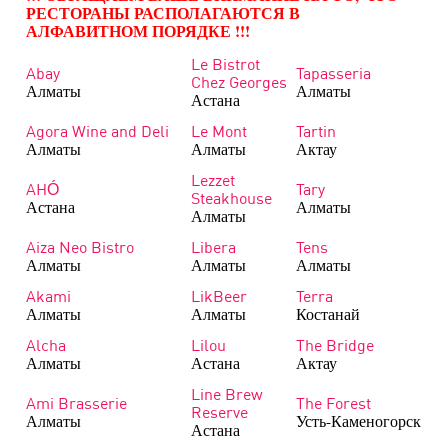
РЕСТОРАНЫ РАСПОЛАГАЮТСЯ В
АЛФАВИТНОМ ПОРЯДКЕ !!!
Le Bistrot
Abay
Tapasseria
Chez Georges
Алматы
Алматы
Астана
Agora Wine and Deli
Le Mont
Tartin
Алматы
Алматы
Актау
Lezzet
AHÓ
Tary
Steakhouse
Астана
Алматы
Алматы
Aiza Neo Bistro
Libera
Tens
Алматы
Алматы
Алматы
Akami
LikBeer
Terra
Алматы
Алматы
Костанай
Alcha
Lilou
The Bridge
Алматы
Астана
Актау
Line Brew
Ami Brasserie
The Forest
Reserve
Алматы
Усть-Каменогорск
Астана