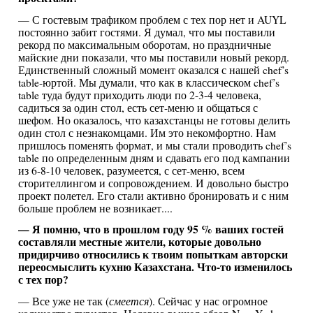
— С гостевым трафиком проблем с тех пор нет и AUYL
постоянно забит гостями. Я думал, что мы поставили
рекорд по максимальным оборотам, но праздничные
майские дни показали, что мы поставили новый рекорд.
Единственный сложный момент оказался с нашей chef’s
table-юртой. Мы думали, что как в классическом chef’s
table туда будут приходить люди по 2-3-4 человека,
садиться за один стол, есть сет-меню и общаться с
шефом. Но оказалось, что казахстанцы не готовы делить
один стол с незнакомцами. Им это некомфортно. Нам
пришлось поменять формат, и мы стали проводить chef’s
table по определенным дням и сдавать его под кампании
из 6-8-10 человек, разумеется, с сет-меню, всем
сторителлингом и сопровождением. И довольно быстро
проект полетел. Его стали активно бронировать и с ним
больше проблем не возникает....
— Я помню, что в прошлом году 95 % ваших гостей
составляли местные жители, которые довольно
придирчиво относились к твоим попыткам авторски
переосмыслить кухню Казахстана. Что-то изменилось
с тех пор?
— Все уже не так (
смеется
). Сейчас у нас огромное