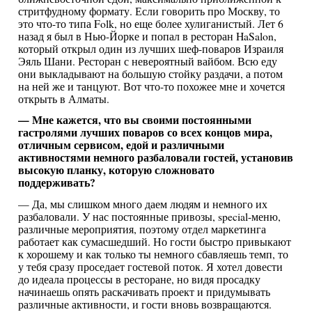
стритфудному формату. Если говорить про Москву, то
это что-то типа Folk, но еще более хулиганистый. Лет 6
назад я был в Нью-Йорке и попал в ресторан HaSalon,
который открыл один из лучших шеф-поваров Израиля
Эяль Шани. Ресторан с невероятный вайбом. Всю еду
они выкладывают на большую стойку раздачи, а потом
на ней же и танцуют. Вот что-то похожее мне и хочется
открыть в Алматы.
— Мне кажется, что вы своими постоянными
гастролями лучших поваров со всех концов мира,
отличным сервисом, едой и различными
активностями немного разбаловали гостей, установив
высокую планку, которую сложновато
поддерживать?
— Да, мы слишком много даем людям и немного их
разбаловали. У нас постоянные привозы, special-меню,
различные мероприятия, поэтому отдел маркетинга
работает как сумасшедший. Но гости быстро привыкают
к хорошему и как только ты немного сбавляешь темп, то
у тебя сразу проседает гостевой поток. Я хотел довести
до идеала процессы в ресторане, но видя просадку
начинаешь опять раскачивать проект и придумывать
различные активности, и гости вновь возвращаются.