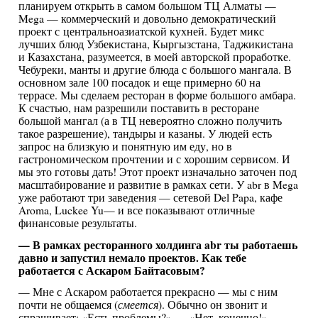
планируем открыть в самом большом ТЦ Алматы —
Mega — коммерческий и довольно демократический
проект с центральноазиатской кухней. Будет микс
лучших блюд Узбекистана, Кыргызстана, Таджикистана
и Казахстана, разумеется, в моей авторской проработке.
Чебуреки, манты и другие блюда с большого мангала. В
основном зале 100 посадок и еще примерно 60 на
террасе. Мы сделаем ресторан в форме большого амбара.
К счастью, нам разрешили поставить в ресторане
большой мангал (а в ТЦ невероятно сложно получить
такое разрешение), тандыры и казаны. У людей есть
запрос на близкую и понятную им еду, но в
гастрономическом прочтении и с хорошим сервисом. И
мы это готовы дать! Этот проект изначально заточен под
масштабирование и развитие в рамках сети. У abr в Mega
уже работают три заведения — сетевой Del Papa, кафе
Aroma, Luckee Yu— и все показывают отличные
финансовые результаты.
— В рамках ресторанного холдинга abr ты работаешь
давно и запустил немало проектов. Как тебе
работается с Аскаром Байтасовым?
— Мне с Аскаром работается прекрасно — мы с ним
почти не общаемся (
смеется
). Обычно он звонит и
спрашивает: «Есть проблемы?» — «Нет, конечно!» —