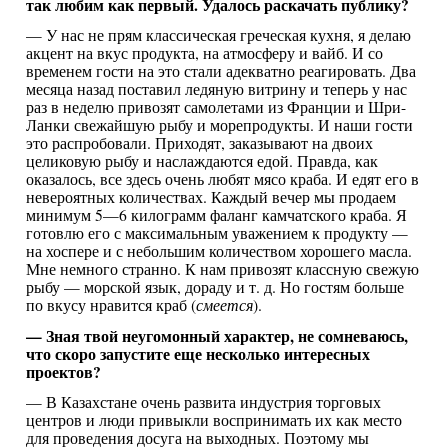
так любим как первый. Удалось раскачать публику?
— У нас не прям классическая греческая кухня, я делаю
акцент на вкус продукта, на атмосферу и вайб. И со
временем гости на это стали адекватно реагировать. Два
месяца назад поставил ледяную витрину и теперь у нас
раз в неделю привозят самолетами из Франции и Шри-
Ланки свежайшую рыбу и морепродукты. И наши гости
это распробовали. Приходят, заказывают на двоих
целиковую рыбу и наслаждаются едой. Правда, как
оказалось, все здесь очень любят мясо краба. И едят его в
невероятных количествах. Каждый вечер мы продаем
минимум 5—6 килограмм фаланг камчатского краба. Я
готовлю его с максимальным уважением к продукту —
на хоспере и с небольшим количеством хорошего масла.
Мне немного странно. К нам привозят классную свежую
рыбу — морской язык, дораду и т. д. Но гостям больше
по вкусу нравится краб (
смеется
).
— Зная твой неугомонный характер, не сомневаюсь,
что скоро запустите еще несколько интересных
проектов?
— В Казахстане очень развита индустрия торговых
центров и люди привыкли воспринимать их как место
для проведения досуга на выходных. Поэтому мы