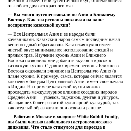
нежным и имеет свой аутентичный вкус, отличающийся
от любого другого красного мяса.
— Вы много путешествовали по Азии и Ближнему
Востоку. Как эти регионы повлияли на ваше
восприятие казахской кухни?
— Вся Центральная Азия и ее народы были
кочевниками. Казахский народ самым последним начал
вести оседлый образ жизни. Казахская кухня имеет
чистый вкус: минимальное использование специй и
пряных трав. Изучение кухонь Азии и Ближнего
Востока позволило мне добавить вкусов и красок в
казахскую кухню. С давних времен регионы Ближнего
Востока оказывали влияние на Центральную Азию (в
плане кухни). К примеру, самса, которая сейчас является
ключевым блюдом Центральной Азии, имеет свое начало
в Индии. На примере казахской кухни можно
проследить межкультурное влияние соседних народов
Средней Азии — узбеков, таджиков, дунган и уйгуров,
обладавших более развитой кулинарной культурой, так
как оседлый образ жизни они освоили раньше.
— Работая в Москве в холдинге White Rabbit Family,
вы были частью глобального гастрономического
движения. Что стало стимулом для переезда в