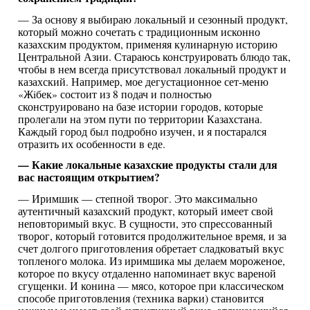
— За основу я выбираю локальный и сезонный продукт,
который можно сочетать с традиционным исконно
казахским продуктом, применяя кулинарную историю
Центральной Азии. Стараюсь конструировать блюдо так,
чтобы в нем всегда присутствовал локальный продукт и
казахский. Например, мое дегустационное сет-меню
«Жiбек» состоит из 8 подач и полностью
сконструировано на базе истории городов, которые
пролегали на этом пути по территории Казахстана.
Каждый город был подробно изучен, и я постарался
отразить их особенности в еде.
— Какие локальные казахские продукты стали для
вас настоящим открытием?
— Иримшик — степной творог. Это максимально
аутентичный казахский продукт, который имеет свой
неповторимый вкус. В сущности, это спрессованный
творог, который готовится продолжительное время, и за
счет долгого приготовления обретает сладковатый вкус
топленого молока. Из иримшика мы делаем мороженое,
которое по вкусу отдаленно напоминает вкус вареной
сгущенки. И конина — мясо, которое при классическом
способе приготовления (техника варки) становится