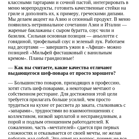
классными тартарами и сочной пастой, интегрировать в
меню морепродукты, готовить качественные стейки на
гриле и дополнять их, к примеру, греческими дипами.
Мы делаем акцент на Азию и сезонный продукт. В меню
появились нетривиальное сочетании Азии и Италии —
жареные баклажаны с сыром буратта, соус чили и
базилик. Сильная основная позиция — аньолотти с
говядиной, трюфельный соус и зеленый лук. Работаем
над десертами — завершить ужин в «Афише» можно
позицией «Мильфей фисташковый с ванильным
кремом». Планы грандиозные!
Как вы считаете, какие качества отличают
—
выдающегося шеф-повара от просто хорошего?
— Большинство поваров, приходящих в профессию,
хотят стать шеф-поварами, а некоторые мечтают о
собственном ресторане. Для достижения этой цели
требуется прилагать больше усилий, чем просто
трудиться на кухне от рассвета до заката, сталкиваясь с
«запарами», трудностями во взаимоотношениях с
коллективом, низкой зарплатой и несправедливым, а
порой и подлым отношением работодателей. К
сожалению, часть «мечтателей» сдается при первых
сложностях и отказывается от своей мечты, не желая
работать над собой. Это ответ на вопрос, почему не все