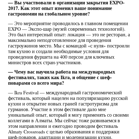
— Вы участвовали в организации закрытия EXPO-
2017. Как этот опыт изменил ваше понимание
гастрономии на глобальном уровне?
— Это мероприятие проводилось в главном помещении
EXPO — Экспо-шар (музей современных технологий).
Это был интересный опыт: локация — это не ресторан, а
максимально неподготовленное для проведения
гастроужинов место. Мы с командой «с нуля» построили
там кухню и создали необходимые условия для
проведения фуршета на 400 персон для ключевых
министров всех стран-участников.
— Чему вас научила работа на международных
фестивалях, таких как Ikra, и общение с шеф-
поварами со всего мира?
— Ikra Festival — международный гастрономический
фестиваль, который нацелен на популяризацию русской
кухни и открытие новых граней гастротуризма для
гурманов. Участие в этом фестивале дало мне
уникальный опыт, который я могу применять со своими
коллегами в Алматы. Мы сейчас тоже развиваемся в
этом направлении и ежегодно проводим фестиваль
Almaty Crossroads с целью образования и поддержки
шеф-поваров, адаптации и модернизации кухни,