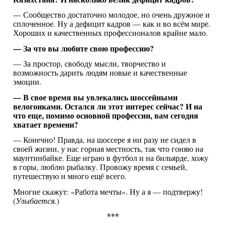
— Сообщество достаточно молодое, но очень дружное и
сплоченное. Ну а дефицит кадров — как и во всём мире.
Хороших и качественных профессионалов крайне мало.
— За что вы любите свою профессию?
— За простор, свободу мысли, творчество и
возможность дарить людям новые и качественные
эмоции.
— В свое время вы увлекались шоссейными
велогонками. Остался ли этот интерес сейчас? И на
что еще, помимо основной профессии, вам сегодня
хватает времени?
— Конечно! Правда, на шоссере я ни разу не сидел в
своей жизни, у нас горная местность, так что гоняю на
маунтинбайке. Еще играю в футбол и на бильярде, хожу
в горы, люблю рыбалку. Провожу время с семьей,
путешествую и много ещё всего.
Многие скажут: «Работа мечты». Ну а я — подтвержу!
(
Улыбается.
)
***