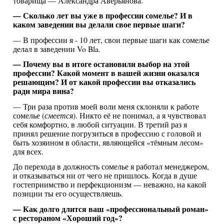
товарища — Александра Аверьянова.
— Сколько лет вы уже в профессии сомелье? И в
каком заведении вы делали свое первые шаги?
— В профессии я - 10 лет, свои первые шаги как сомелье
делал в заведении Vo Bla.
— Почему вы в итоге остановили выбор на этой
профессии? Какой момент в вашей жизни оказался
решающим? И от какой профессии вы отказались
ради мира вина?
— Три раза против моей воли меня склоняли к работе
сомелье (
смеется
). Никто её не понимал, а я чувствовал
себя комфортно, в любой ситуации. В третий раз я
принял решение погрузиться в профессию с головой и
быть хозяином в области, являющейся «тёмным лесом»
для всех.
До перехода в должность сомелье я работал менеджером,
и отказываться ни от чего не пришлось. Когда в душе
гостеприимство и перфекционизм — неважно, на какой
позиции ты его осуществляешь.
— Как долго длится ваш «профессиональный роман»
с рестораном «Хороший год»?