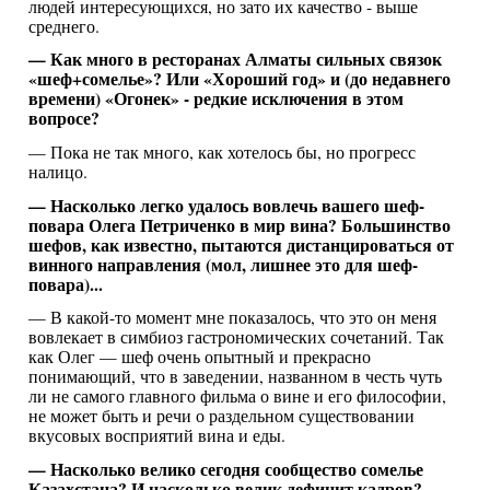
людей интересующихся, но зато их качество - выше
среднего.
— Как много в ресторанах Алматы сильных связок
«шеф+сомелье»? Или «Хороший год» и (до недавнего
времени) «Огонек» - редкие исключения в этом
вопросе?
— Пока не так много, как хотелось бы, но прогресс
налицо.
— Насколько легко удалось вовлечь вашего шеф-
повара Олега Петриченко в мир вина? Большинство
шефов, как известно, пытаются дистанцироваться от
винного направления (мол, лишнее это для шеф-
повара)...
— В какой-то момент мне показалось, что это он меня
вовлекает в симбиоз гастрономических сочетаний. Так
как Олег — шеф очень опытный и прекрасно
понимающий, что в заведении, названном в честь чуть
ли не самого главного фильма о вине и его философии,
не может быть и речи о раздельном существовании
вкусовых восприятий вина и еды.
— Насколько велико сегодня сообщество сомелье
Казахстана? И насколько велик дефицит кадров?