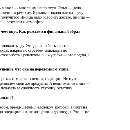
ь в глаза — мне с ним не по пути. Опыт — дело
жение к ремеслу. Я рядом, я около плиты, я учу,
 получится. Иногда надо говорить жестко, иногда —
 — результат и атмосфера.
, чем вкус. Как рождается финальный образ
 положить еду. Это должно быть красиво,
осуды, накрываю стретчем, выкладываю
тся работа с рецептом. 80 % успеха — это подача, а
щение, что она на переломном этапе.
щее мясо, молоко, специи, традиции. Но нужна
оцениваем свои же продукты. А ведь именно в них —
показать ее сложность, глубину, эстетику.
дальше?
егом, бренд-шефом, человеком, который влияет на
до операционки, от концепции до посуды. Это — не