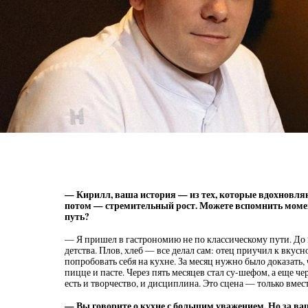
— Кирилл, ваша история — из тех, которые вдохновляю
потом — стремительный рост. Можете вспомнить момен
путь?
— Я пришел в гастрономию не по классическому пути. До 22
детства. Плов, хлеб — все делал сам: отец приучил к вкус
попробовать себя на кухне. За месяц нужно было доказать, 
пицце и пасте. Через пять месяцев стал су-шефом, а еще че
есть и творчество, и дисциплина. Это сцена — только вмест
— Вы говорите о кухне с большим уважением. Но за ва