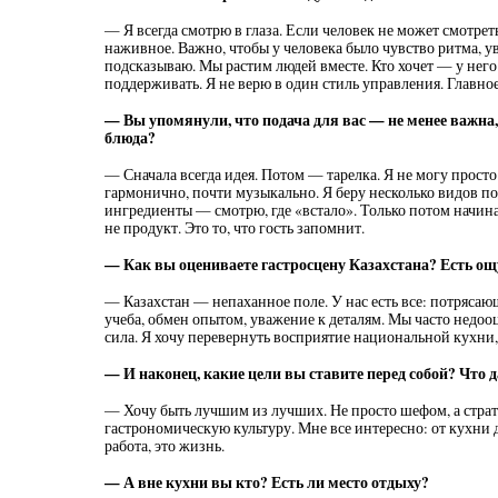
— Я всегда смотрю в глаза. Если человек не может смотрет
наживное. Важно, чтобы у человека было чувство ритма, ува
подсказываю. Мы растим людей вместе. Кто хочет — у него
поддерживать. Я не верю в один стиль управления. Главное
— Вы упомянули, что подача для вас — не менее важна
блюда?
— Сначала всегда идея. Потом — тарелка. Я не могу просто
гармонично, почти музыкально. Я беру несколько видов п
ингредиенты — смотрю, где «встало». Только потом начинае
не продукт. Это то, что гость запомнит.
— Как вы оцениваете гастросцену Казахстана? Есть ощу
— Казахстан — непаханное поле. У нас есть все: потрясаю
учеба, обмен опытом, уважение к деталям. Мы часто недо
сила. Я хочу перевернуть восприятие национальной кухни, 
— И наконец, какие цели вы ставите перед собой? Что 
— Хочу быть лучшим из лучших. Не просто шефом, а страт
гастрономическую культуру. Мне все интересно: от кухни 
работа, это жизнь.
— А вне кухни вы кто? Есть ли место отдыху?