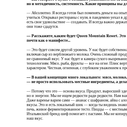
но и методичность, системность. Какие принципы вы д
— Абсолютно. Я всегда готов был поменять деньги на опы
учиться. Открывал рестораны с нуля, в пандемию уехал в др
есть свое удовольствие — создавать. И всегда важно держат
они тоже сдадутся.
— Расскажите, каким будет Queen Mountain Resort. Это 
почти как о манифесте...
— Это будет совсем другой уровень. У нас будет собственн
включая сыр из верблюжьего молока. Очень сложный продук
не сравнимый вкус. У нас будет и камера сухого вызревани
технологиям. Мясо, рыба, фрукты — все на огне. Плюс верте
характером. Честная, огненная, с глубоким уважением к пр
— В вашей концепции много локального: мясо, молоко, 
— не просто использовать местные ингредиенты, а дела
— Потому что это — основа вкуса. Продукт, выросший здесь
но и энергии. Мы не ищем редкости ради редкости. Нам в
Даже варенье варим сами — ананас с шафраном, айва с ало
вкусы. Это и есть локальный шик — когда ты видишь знако
печь, живое ферментированное тесто. Пиццы — с местными
Итальянский бренд-шеф помогает с пастами. Мы не копир
наш вкус.