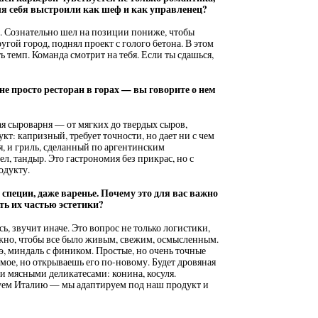
ля себя выстроили как шеф и как управленец?
т. Сознательно шел на позиции пониже, чтобы
угой город, поднял проект с голого бетона. В этом
ь темп. Команда смотрит на тебя. Если ты сдашься,
не просто ресторан в горах — вы говорите о нем
ая сыроварня — от мягких до твердых сыров,
т: капризный, требует точности, но дает ни с чем
я, и гриль, сделанный по аргентинским
л, тандыр. Это гастрономия без прикрас, но с
одукту.
специи, даже варенье. Почему это для вас важно
ть их частью эстетики?
, звучит иначе. Это вопрос не только логистики,
ажно, чтобы все было живым, свежим, осмысленным.
э, миндаль с фиником. Простые, но очень точные
мое, но открываешь его по-новому. Будет дровяная
 мясными деликатесами: конина, косуля.
уем Италию — мы адаптируем под наш продукт и