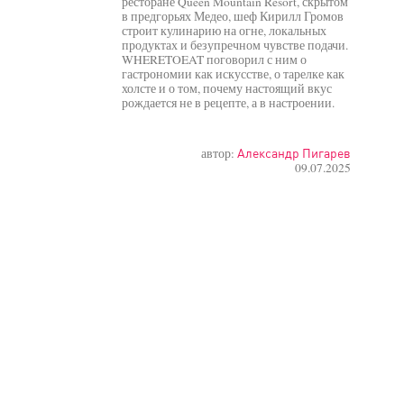
ресторане Queen Mountain Resort, скрытом
в предгорьях Медео, шеф Кирилл Громов
строит кулинарию на огне, локальных
продуктах и безупречном чувстве подачи.
WHERETOEAT поговорил с ним о
гастрономии как искусстве, о тарелке как
холсте и о том, почему настоящий вкус
рождается не в рецепте, а в настроении.
автор:
Александр Пигарев
09.07.2025