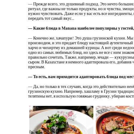
— Прежде всего, это душевный подход. Это нечто большее
ритуал, где важны не только продукты, но и чувства, эмо
нужно чувствовать. Даже если у вас есть все ингредиенты, 
передать тот самый вкус...
— Какие блюда в Manana наиболее популярны у гостей,
— Конечно же, хачапури! Это душа грузинской кухни. Мы
производим, и это придает блюду настоящий аутентичный 
харчо и чихиртму из домашней курицы. А вот среди недоо
одно из самых любимых блюд, но здесь не все с ним знаком
правильно сочетать. Также, например, мчади — кукурузны
сыром. В Казахстане я немного адаптировала его, добавив 
пресным.
— То есть, вам приходится адаптировать блюда под ме
— Да, но только в тех случаях, когда это действительно н
грузинскую кухню. Например, хашламу в Грузии традиционн
телятины нет, я использую говяжью грудинку, убираю кости