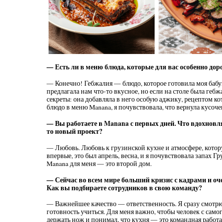
— Есть ли в меню блюда, которые для вас особенно дор
— Конечно! Гебжалия — блюдо, которое готовила моя бабуш
предлагала нам что-то вкусное, но если на столе была гебж
секреты: она добавляла в него особую аджику, рецептом кот
блюдо в меню Manana, я почувствовала, что вернула кусочек
— Вы работаете в Manana с первых дней. Что вдохновляе
то новый проект?
— Любовь. Любовь к грузинской кухне и атмосфере, котору
впервые, это был апрель, весна, и я почувствовала запах Гр
Manana для меня — это второй дом.
— Сейчас во всем мире больший кризис с кадрами и оч
Как вы подбираете сотрудников в свою команду?
— Важнейшее качество — ответственность. Я сразу смотрю
готовность учиться. Для меня важно, чтобы человек с само
держать нож и понимал, что кухня — это командная работа.