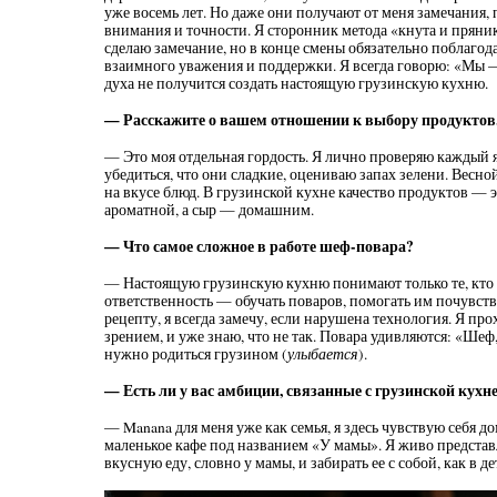
уже восемь лет. Но даже они получают от меня замечания, 
внимания и точности. Я сторонник метода «кнута и пряник
сделаю замечание, но в конце смены обязательно поблагода
взаимного уважения и поддержки. Я всегда говорю: «Мы —
духа не получится создать настоящую грузинскую кухню.
— Расскажите о вашем отношении к выбору продуктов
— Это моя отдельная гордость. Я лично проверяю каждый
убедиться, что они сладкие, оцениваю запах зелени. Весной
на вкусе блюд. В грузинской кухне качество продуктов — 
ароматной, а сыр — домашним.
— Что самое сложное в работе шеф-повара?
— Настоящую грузинскую кухню понимают только те, кто 
ответственность — обучать поваров, помогать им почувст
рецепту, я всегда замечу, если нарушена технология. Я пр
зрением, и уже знаю, что не так. Повара удивляются: «Шеф,
нужно родиться грузином (
улыбается
).
— Есть ли у вас амбиции, связанные с грузинской кухн
— Manana для меня уже как семья, я здесь чувствую себя до
маленькое кафе под названием «У мамы». Я живо представл
вкусную еду, словно у мамы, и забирать ее с собой, как в де