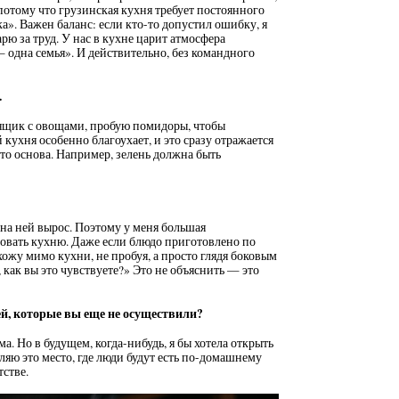
потому что грузинская кухня требует постоянного
а». Важен баланс: если кто-то допустил ошибку, я
рю за труд. У нас в кухне царит атмосфера
 одна семья». И действительно, без командного
.
 ящик с овощами, пробую помидоры, чтобы
 кухня особенно благоухает, и это сразу отражается
это основа. Например, зелень должна быть
на ней вырос. Поэтому у меня большая
вовать кухню. Даже если блюдо приготовлено по
охожу мимо кухни, не пробуя, а просто глядя боковым
 как вы это чувствуете?» Это не объяснить — это
ей, которые вы еще не осуществили?
ма. Но в будущем, когда-нибудь, я бы хотела открыть
яю это место, где люди будут есть по-домашнему
тстве.