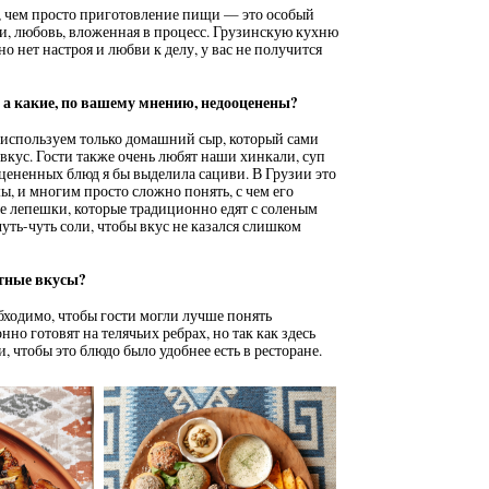
, чем просто приготовление пищи — это особый
ции, любовь, вложенная в процесс. Грузинскую кухню
но нет настроя и любви к делу, у вас не получится
 а какие, по вашему мнению, недооценены?
 используем только домашний сыр, который сами
вкус. Гости также очень любят наши хинкали, суп
цененных блюд я бы выделила сациви. В Грузии это
ы, и многим просто сложно понять, с чем его
е лепешки, которые традиционно едят с соленым
чуть-чуть соли, чтобы вкус не казался слишком
стные вкусы?
еобходимо, чтобы гости могли лучше понять
о готовят на телячьих ребрах, но так как здесь
, чтобы это блюдо было удобнее есть в ресторане.