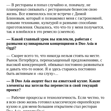
— В рестораны я попал случайно и, поначалу, не
планировал связывать с ресторанным бизнесом свою
жизнь. Все изменилось после встречи с Димой
Блиновым, который и познакомил меня с гастрономией,
новыми техниками, культурой и разными способами
приготовления. Оказалось, что что-то у меня получается,
так и влюбился в это ремесло (
смеется
).
— Какой главный урок вы извлекли, работая с
разными кулинарными концепциями в Duo Asia и
Oggi?
— Скорее всего то, что никогда нельзя стоять на месте.
Рынок Петербурга, перенасыщенный предложениями, с
высокой конкуренцией, обязывал постоянно развиваться
и давать что-то новое. Я и здесь стараюсь постоянно
быть активным и «на слуху»...
— В Duo Asia акцент был на азиатской кухне. Какие
элементы вы хотели бы перенести в свой текущий
проект?
— Рабочие процессы и технологичность. Если честно, то
я всю свою жизнь готовил классическую европейскую
кухню и для меня большим открытием стал ресторан
Duo Asia, нежели Oggi.