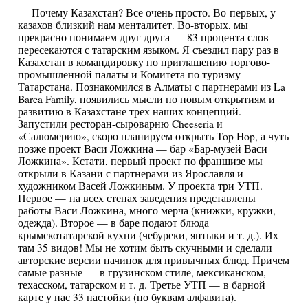
— Почему Казахстан? Все очень просто. Во-первых, у
казахов близкий нам менталитет. Во-вторых, мы
прекрасно понимаем друг друга — 83 процента слов
пересекаются с татарским языком. Я съездил пару раз в
Казахстан в командировку по приглашению торгово-
промышленной палаты и Комитета по туризму
Татарстана. Познакомился в Алматы с партнерами из La
Barca Family, появились мысли по новым открытиям и
развитию в Казахстане трех наших концепций.
Запустили ресторан-сыроварню Cheeseria и
«Салюмерию», скоро планируем открыть Top Hop, а чуть
позже проект Васи Ложкина — бар «Бар-музей Васи
Ложкина». Кстати, первый проект по франшизе мы
открыли в Казани с партнерами из Ярославля и
художником Васей Ложкиным. У проекта три УТП.
Первое — на всех стенах заведения представлены
работы Васи Ложкина, много мерча (книжки, кружки,
одежда). Второе — в баре подают блюда
крымскотатарской кухни (чебуреки, янтыки и т. д.). Их
там 35 видов! Мы не хотим быть скучными и сделали
авторские версии начинок для привычных блюд. Причем
самые разные — в грузинском стиле, мексиканском,
техасском, татарском и т. д. Третье УТП — в барной
карте у нас 33 настойки (по буквам алфавита).