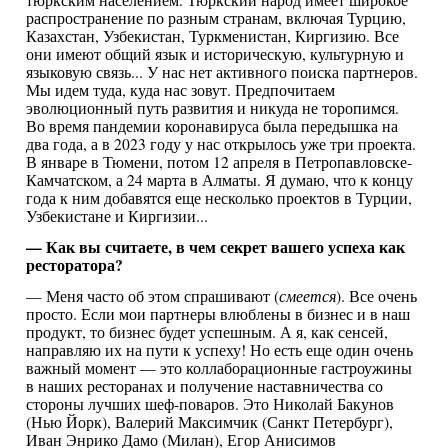
распространение по разным странам, включая Турцию,
Казахстан, Узбекистан, Туркменистан, Киргизию. Все
они имеют общий язык и историческую, культурную и
языковую связь... У нас нет активного поиска партнеров.
Мы идем туда, куда нас зовут. Предпочитаем
эволюционный путь развития и никуда не торопимся.
Во время пандемии коронавируса была передышка на
два года, а в 2023 году у нас открылось уже три проекта.
В январе в Тюмени, потом 12 апреля в Петропавловске-
Камчатском, а 24 марта в Алматы. Я думаю, что к концу
года к ним добавятся еще несколько проектов в Турции,
Узбекистане и Киргизии...
— Как вы считаете, в чем секрет вашего успеха как
ресторатора?
— Меня часто об этом спрашивают (
смеется
). Все очень
просто. Если мои партнеры влюблены в бизнес и в наш
продукт, то бизнес будет успешным. А я, как сенсей,
направляю их на пути к успеху! Но есть еще один очень
важный момент — это коллаборационные гастроужины
в наших ресторанах и получение наставничества со
стороны лучших шеф-поваров. Это Николай Бакунов
(Нью Йорк), Валерий Максимчик (Санкт Петербург),
Иван Энрико Дамо (Милан), Егор Анисимов