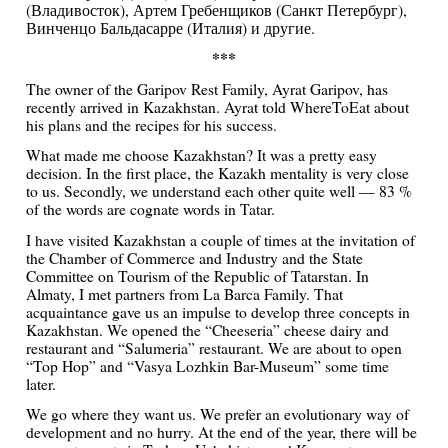
(Владивосток), Артем Гребенщиков (Санкт Петербург),
Винченцо Бальдасарре (Италия) и другие.
***
The owner of the Garipov Rest Family, Ayrat Garipov, has
recently arrived in Kazakhstan. Ayrat told WhereToEat about
his plans and the recipes for his success.
What made me choose Kazakhstan? It was a pretty easy
decision. In the first place, the Kazakh mentality is very close
to us. Secondly, we understand each other quite well — 83 %
of the words are cognate words in Tatar.
I have visited Kazakhstan a couple of times at the invitation of
the Chamber of Commerce and Industry and the State
Committee on Tourism of the Republic of Tatarstan. In
Almaty, I met partners from La Barca Family. That
acquaintance gave us an impulse to develop three concepts in
Kazakhstan. We opened the “Cheeseria” cheese dairy and
restaurant and “Salumeria” restaurant. We are about to open
“Top Hop” and “Vasya Lozhkin Bar-Museum” some time
later.
We go where they want us. We prefer an evolutionary way of
development and no hurry. At the end of the year, there will be