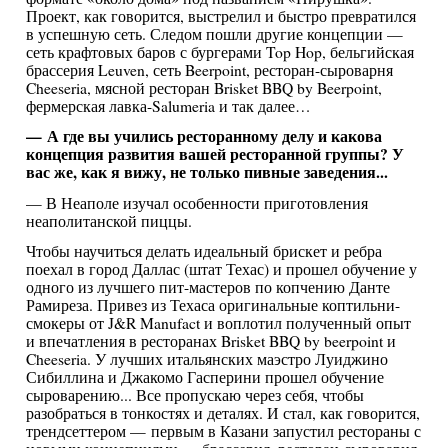
Проект, как говорится, выстрелил и быстро превратился
в успешную сеть. Следом пошли другие концепции —
сеть крафтовых баров с бургерами Top Hop, бельгийская
брассерия Leuven, сеть Beerpoint, ресторан-сыроварня
Cheeseria, мясной ресторан Brisket BBQ by Beerpoint,
фермерская лавка-Salumeria и так далее…
— А где вы учились ресторанному делу и какова
концепция развития вашей ресторанной группы? У
вас же, как я вижу, не только пивные заведения...
— В Неаполе изучал особенности приготовления
неаполитанской пиццы.
Чтобы научиться делать идеальный брискет и ребра
поехал в город Даллас (штат Техас) и прошел обучение у
одного из лучшего пит-мастеров по копчению Данте
Рамиреза. Привез из Техаса оригинальные коптильни-
смокеры от J&R Manufact и воплотил полученный опыт
и впечатления в ресторанах Brisket BBQ by beerpoint и
Cheeseria. У лучших итальянских маэстро Луиджино
Сибиллина и Джакомо Гасперини прошел обучение
сыроварению... Все пропускаю через себя, чтобы
разобраться в тонкостях и деталях. И стал, как говорится,
трендсеттером — первым в Казани запустил рестораны с