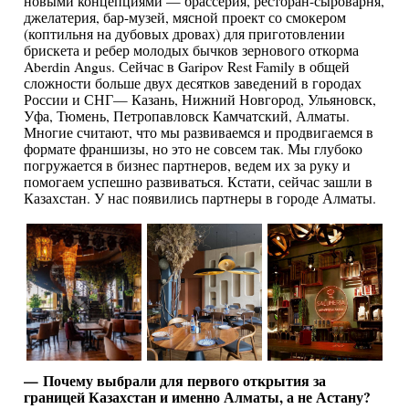
новыми концепциями — брассерия, ресторан-сыроварня,
джелатерия, бар-музей, мясной проект со смокером
(коптильня на дубовых дровах) для приготовлении
брискета и ребер молодых бычков зернового откорма
Aberdin Angus. Сейчас в Garipov Rest Family в общей
сложности больше двух десятков заведений в городах
России и СНГ— Казань, Нижний Новгород, Ульяновск,
Уфа, Тюмень, Петропавловск Камчатский, Алматы.
Многие считают, что мы развиваемся и продвигаемся в
формате франшизы, но это не совсем так. Мы глубоко
погружается в бизнес партнеров, ведем их за руку и
помогаем успешно развиваться. Кстати, сейчас зашли в
Казахстан. У нас появились партнеры в городе Алматы.
— Почему выбрали для первого открытия за
границей Казахстан и именно Алматы, а не Астану?