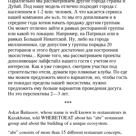
Параллельно мы рассматриваем другие города страны и
Дубай. Под нашу модель отлично подходят города с
населением в 1-2 млн. человек. А что касается сервиса
нашей компании abr tech, то мы его допиливаем и в
середине года хотим начать продажу другим группам.
Он может отлично зайти в рамках ресторанной группы
или какой-то локации. Например, на Патриках или в
рамках Большой Никитской. Ну, либо на города
миллионники, где допустим у группы порядка 20
ресторанов и этого будет достаточно для построения
экосистемы... Кроме того, мы рассматриваем проекты
дополняющие лайфстайл нашего гостя с учетом его
интересов. Как я уже говорил, смотрим участки под
строительство отеля, думаем про пляжные клубы. По еде
мы можем предложить много вариантов, но, чтобы гость
не покидал пределы нашей экосистемы, нужно
предложить ему больше вариантов проведения досуга.
Но это перспектива 2—3 лет.
***
Askar Baitassov, whose name is well known to restaurateurs in
Kazakhstan, told WHERETOEAT about his “abr” restaurant
group and about the building of a unique ecosystem.
“abr” consists of more than 15 different restaurant concepts,