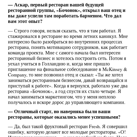
— Аскар, первый ресторан вашей будущей
ресторанной группы, «Бочонок», открыл ваш отец и
вы даже успели там поработать барменом. Что дал
вам этот опыт?
— Строго говоря, нельзя сказать, что я там работал. Я
стажировался в ресторане во время летних каникул. Мне
интересно было разобраться во внутренних процессах
ресторана, понять мотивацию сотрудников, как работает
команда проекта. Мне с самого начала был интересен
ресторанный бизнес и хотелось построить сеть. Потом я
уехал учиться в Голландию и, когда мне пришло
приглашение на финальное собеседование в McKinsey &
Company, то мне позвонил отец и сказал: «Ты же хотел
заниматься ресторанным бизнесом, давай возвращайся и
приступай к работе». Когда я вернулся, работало уже два
ресторана «Бочонок», а год спустя их стало четыре. Я
начал заниматься маркетингом, что у меня неплохо
получалось и вскоре дорос до управляющего компании.
— Отличный старт, но наверняка были ваши
рестораны, которые оказались менее успешными?
— Да, был такой фруктовый ресторан Fresh. Я совершил
ошибку, которую делают все молодые рестораторы. «О!