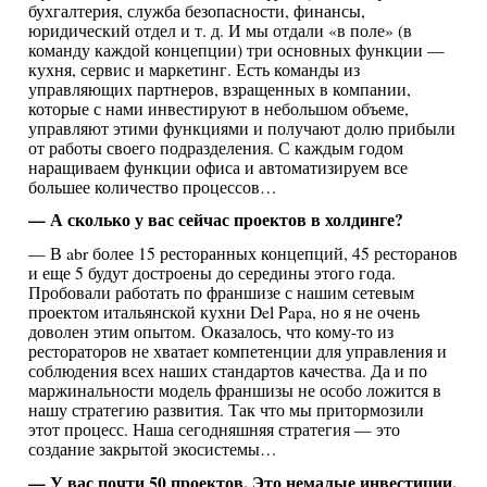
бухгалтерия, служба безопасности, финансы,
юридический отдел и т. д. И мы отдали «в поле» (в
команду каждой концепции) три основных функции —
кухня, сервис и маркетинг. Есть команды из
управляющих партнеров, взращенных в компании,
которые с нами инвестируют в небольшом объеме,
управляют этими функциями и получают долю прибыли
от работы своего подразделения. С каждым годом
наращиваем функции офиса и автоматизируем все
большее количество процессов…
— А сколько у вас сейчас проектов в холдинге?
— В abr более 15 ресторанных концепций, 45 ресторанов
и еще 5 будут достроены до середины этого года.
Пробовали работать по франшизе с нашим сетевым
проектом итальянской кухни Del Papa, но я не очень
доволен этим опытом. Оказалось, что кому-то из
рестораторов не хватает компетенции для управления и
соблюдения всех наших стандартов качества. Да и по
маржинальности модель франшизы не особо ложится в
нашу стратегию развития. Так что мы притормозили
этот процесс. Наша сегодняшняя стратегия — это
создание закрытой экосистемы…
— У вас почти 50 проектов. Это немалые инвестиции.