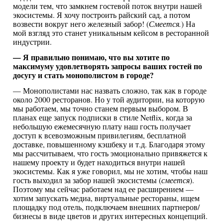
модели тем, что замкнем гостевой поток внутри нашей
экосистемы. Я хочу построить райский сад, а потом
возвести вокруг него железный забор! (
С
меется
.
) На
мой взгляд это станет уникальным кейсом в ресторанной
индустрии.
— Я правильно понимаю, что вы хотите по
максимуму удовлетворять запросы ваших гостей по
досугу и стать монополистом в городе?
— Монополистами нас назвать сложно, так как в городе
около 2000 ресторанов. Но у той аудитории, на которую
мы работаем, мы точно станем первым выбором. В
планах еще запуск подписки в стиле Netflix, когда за
небольшую ежемесячную плату наш гость получает
доступ к всевозможным привилегиям, бесплатной
доставке, повышенному кэшбеку и т.д. Благодаря этому
мы рассчитываем, что гость эмоционально привяжется к
нашему проекту и будет находиться внутри нашей
экосистемы. Как я уже говорил, мы не хотим, чтобы наш
гость выходил за забор нашей экосистемы (
смеется
).
Поэтому мы сейчас работаем над ее расширением —
хотим запускать медиа, виртуальные рестораны, ищем
площадку под отель, подключаем внешних партнеров/
бизнесы в виде цветов и других интересных концепций.