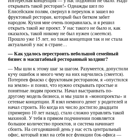
Интересная концепция — у нас подобной не было. Надо
открывать такой ресторан!» Однажды шел по
Елисейским полям, свернул в переулок и зашел во
фруктовый ресторан, который был битком забит
народом. Кухня мне очень понравилась, и я решил
открыть такой же проект. У нас такого не было и, как
оказалось, такой никому не был нужен (
смеется
).
Прошло уже 15 лет, но такая концепция так и не стала
актуальной у нас в стране…
— Как удалось перестроить небольшой семейный
бизнес в масштабный ресторанный холдинг?
— Мы шли к этому шаг за шагом. Разумеется, допустили
кучу ошибок и много чему на них научились (смеется).
Потерпев фиаско с фруктовым рестораном, я «опустился
на землю» и понял, что нужно открывать простые и
понятные людям проекты. Начал выстраивать по-
другому модель бизнеса, и мы ушли в «монопроекты» и
сетевые концепции. Я взял немного денег у родителей и
начал строить. Но когда их число достигло двадцати
(примерно 10 лет назад), стало сложно управлять такой
махиной. У тебя в прямом подчинении появляется
большое количество проектов, и система начинает
сбоить. На сегодняшний день у нас есть центральный
офис, который взял на себя все функции бэк-офиса —