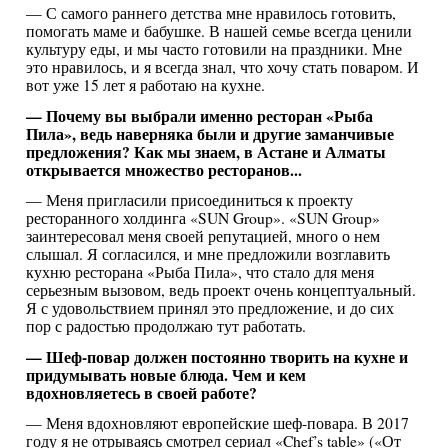
— С самого раннего детства мне нравилось готовить,
помогать маме и бабушке. В нашей семье всегда ценили
культуру еды, и мы часто готовили на праздники. Мне
это нравилось, и я всегда знал, что хочу стать поваром. И
вот уже 15 лет я работаю на кухне.
— Почему вы выбрали именно ресторан «Рыба
Пила», ведь наверняка были и другие заманчивые
предложения? Как мы знаем, в Астане и Алматы
открывается множество ресторанов...
— Меня пригласили присоединиться к проекту
ресторанного холдинга «SUN Group». «SUN Group»
заинтересовал меня своей репутацией, много о нем
слышал. Я согласился, и мне предложили возглавить
кухню ресторана «Рыба Пила», что стало для меня
серьезным вызовом, ведь проект очень концептуальный.
Я с удовольствием принял это предложение, и до сих
пор с радостью продолжаю тут работать.
— Шеф-повар должен постоянно творить на кухне и
придумывать новые блюда. Чем и кем
вдохновляетесь в своей работе?
— Меня вдохновляют европейские шеф-повара. В 2017
году я не отрываясь смотрел сериал «Chef’s table» («От