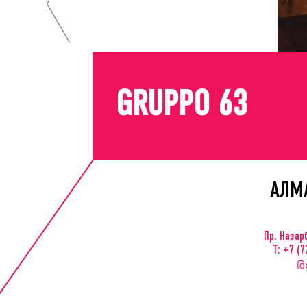
GRUPPO 63
АЛМ
Пр. Назар
Т: +7 (
@