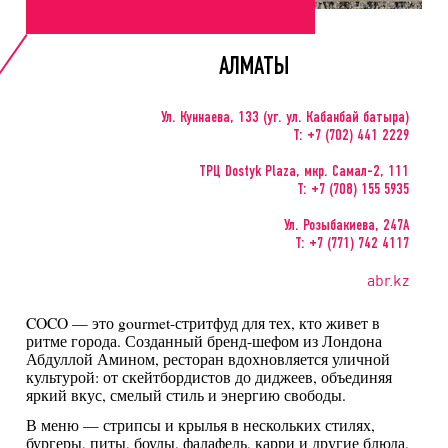
АЛМАТЫ
Ул. Куннаева, 133 (уг. ул. Кабанбай батыра)
Т: +7 (702) 441 2229
ТРЦ Dostyk Plaza, мкр. Самал-2, 111
Т: +7 (708) 155 5935
Ул. Розыбакиева, 247А
Т: +7 (771) 742 4117
abr.kz
COCO — это gourmet-стритфуд для тех, кто живет в
ритме города. Созданный бренд-шефом из Лондона
Абдуллой Амином, ресторан вдохновляется уличной
культурой: от скейтбордистов до диджеев, объединяя
яркий вкус, смелый стиль и энергию свободы.
В меню — стрипсы и крылья в нескольких стилях,
бургеры, питы, боулы, фалафель, карри и другие блюда,