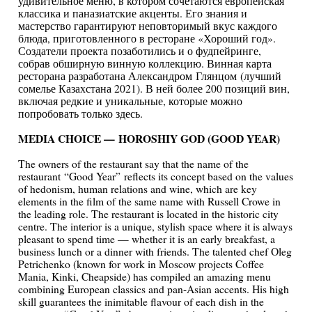
удивительное меню, в котором сочетаются европейская
классика и паназиатские акценты. Его знания и
мастерство гарантируют неповторимый вкус каждого
блюда, приготовленного в ресторане «Хороший год».
Создатели проекта позаботились и о фудпейринге,
собрав обширную винную коллекцию. Винная карта
ресторана разработана Александром Глянцом (лучший
сомелье Казахстана 2021). В ней более 200 позиций вин,
включая редкие и уникальные, которые можно
попробовать только здесь.
MEDIA CHOICE — HOROSHIY GOD (GOOD YEAR)
The owners of the restaurant say that the name of the
restaurant “Good Year” reflects its concept based on the values
of hedonism, human relations and wine, which are key
elements in the film of the same name with Russell Crowe in
the leading role. The restaurant is located in the historic city
centre. The interior is a unique, stylish space where it is always
pleasant to spend time — whether it is an early breakfast, a
business lunch or a dinner with friends. The talented chef Oleg
Petrichenko (known for work in Moscow projects Coffee
Mania, Kinki, Cheapside) has compiled an amazing menu
combining European classics and pan-Asian accents. His high
skill guarantees the inimitable flavour of each dish in the