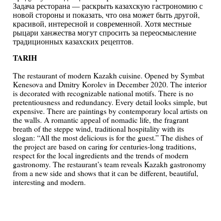
Задача ресторана — раскрыть казахскую гастрономию с
новой стороны и показать, что она может быть другой,
красивой, интересной и современной. Хотя местные
рыцари ханжества могут спросить за переосмысление
традиционных казахских рецептов.
TARIH
The restaurant of modern Kazakh cuisine. Opened by Symbat
Kenesova and Dmitry Korolev in December 2020. The interior
is decorated with recognizable national motifs. There is no
pretentiousness and redundancy. Every detail looks simple, but
expensive. There are paintings by contemporary local artists on
the walls. A romantic appeal of nomadic life, the fragrant
breath of the steppe wind, traditional hospitality with its
slogan: “All the most delicious is for the guest.” The dishes of
the project are based on caring for centuries-long traditions,
respect for the local ingredients and the trends of modern
gastronomy. The restaurant’s team reveals Kazakh gastronomy
from a new side and shows that it can be different, beautiful,
interesting and modern.