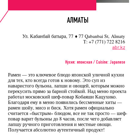
АЛМАТЫ
Ул. Кабанбай батыра, 77 ♦ 77 Qabanbai St, Almaty
Т: +7 (771) 722 8216
abr.kz
Кухня: японская / Cuisine: Japanese
Рамен — это ключевое блюдо японской уличной кухни
для тех, кто всегда готов к новому. Это суп из
наваристого бульона, лапши и овощей, которым можно
перекусить прямо за барной стойкой. Над меню проекта
работал московский шеф-повар Кобаяши Кацухико.
Благодаря ему в меню появились бессменные хиты —
рамен шойу, мисо и биск. Хотя рамен официально
считается «быстрым» блюдом, все не так просто — шеф-
повар варит бульоны до 8 часов, после чего добавляет
лапшу ручного приготовления и местные овощи.
Получается абсолютно аутентичный продукт!