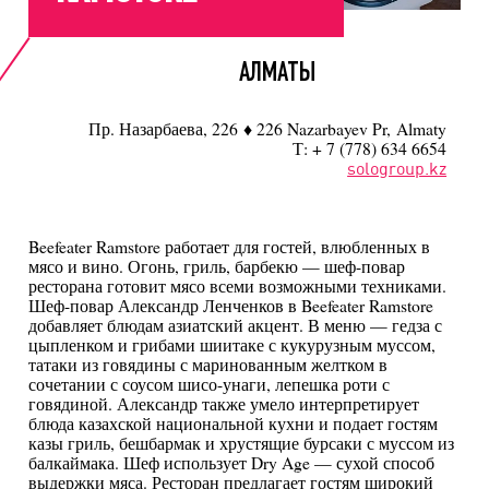
АЛМАТЫ
Пр. Назарбаева, 226 ♦ 226 Nazarbayev Pr, Almaty
Т: + 7 (778) 634 6654
sologroup.kz
Beefeater Ramstore работает для гостей, влюбленных в
мясо и вино. Огонь, гриль, барбекю — шеф-повар
ресторана готовит мясо всеми возможными техниками.
Шеф-повар Александр Ленченков в Beefeater Ramstore
добавляет блюдам азиатский акцент. В меню — гедза с
цыпленком и грибами шиитаке с кукурузным муссом,
татаки из говядины с маринованным желтком в
сочетании с соусом шисо-унаги, лепешка роти с
говядиной. Александр также умело интерпретирует
блюда казахской национальной кухни и подает гостям
казы гриль, бешбармак и хрустящие бурсаки с муссом из
балкаймака. Шеф использует Dry Age — сухой способ
выдержки мяса. Ресторан предлагает гостям широкий