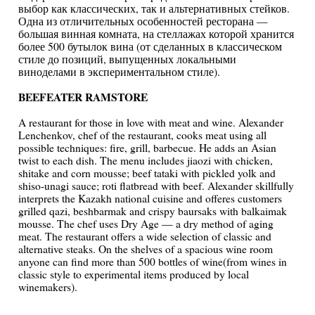
выбор как классических, так и альтернативных стейков.
Одна из отличительных особенностей ресторана —
большая винная комната, на стеллажах которой хранится
более 500 бутылок вина (от сделанных в классическом
стиле до позиций, выпущенных локальными
виноделами в экспериментальном стиле).
BEEFEATER RAMSTORE
A restaurant for those in love with meat and wine. Alexander
Lenchenkov, chef of the restaurant, cooks meat using all
possible techniques: fire, grill, barbecue. He adds an Asian
twist to each dish. The menu includes jiaozi with chicken,
shitake and corn mousse; beef tataki with pickled yolk and
shiso-unagi sauce; roti flatbread with beef. Alexander skillfully
interprets the Kazakh national cuisine and offeres customers
grilled qazi, beshbarmak and crispy baursaks with balkaimak
mousse. The chef uses Dry Age — a dry method of aging
meat. The restaurant offers a wide selection of classic and
alternative steaks. On the shelves of a spacious wine room
anyone can find more than 500 bottles of wine(from wines in
classic style to experimental items produced by local
winemakers).