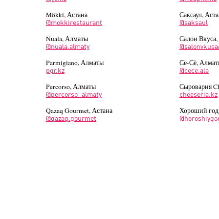
Mökki, Астана
Саксаул, Аст
@mokkirestaurant
@saksaul
Nuala, Алматы
Салон Вкуса,
@nuala.almaty
@salonvkusa
Parmigiano, Алматы
Сё-Сё, Алма
pgr.kz
@cece.ala
Percorso, Алматы
Сыроварня Ch
@percorso_almaty
cheeseria.kz
Qazaq Gourmet, Астана
Хороший год
@qazaq.gourmet
@horoshiygo