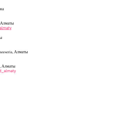
ана
 Алматы
almaty
ты
eeseria, Алматы
, Алматы
d_almaty