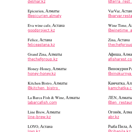
delmar.kz
@terra_rest
Epicurien, Алматы
VarVar, Астан
@epicurien.almaty
@varvar.rest
Eva wine cafe, Астана
Wine Time, А
goodproject.kz
@winetime_a
Felice, Астана
Zina, Астана
feliceastana.kz
thechefgroup
Grand Zina, Алматы
Афиша, Алм
thechefgroup.kz
afisharest.c
Honey-Honey, Алматы
Винокурня Pa
honey-honey.kz
@vinokurnya
Kitchen Bistro, Алматы
Камчатка, А
@kitchen_bistro_
kamchatka.c
La Barca Fish & Wine, Алматы
ЛЕN, Алмат
labarcafish.com
@len_restau
Line Brew, Алматы
Огонёк, Алм
line-brew.kz
abr.kz
LOYO, Астана
Рыба Пила, А
loyo.kz
@ribapila.kz