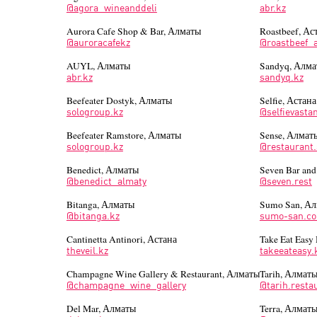
@agora_wineanddeli
abr.kz
Aurora Cafe Shop & Bar, Алматы
Roastbeef, Ас
@auroracafekz
@roastbeef_
AUYL, Алматы
Sandyq, Алм
abr.kz
sandyq.kz
Beefeater Dostyk, Алматы
Selfie, Астана
sologroup.kz
@selfievasta
Beefeater Ramstore, Алматы
Sense, Алмат
sologroup.kz
@restaurant
Benedict, Алматы
Seven Bar and
@benedict_almaty
@seven.rest
Bitanga, Алматы
Sumo San, А
@bitanga.kz
sumo-san.c
Cantinetta Antinori, Астана
Take Eat Easy
theveil.kz
takeeateasy.
Champagne Wine Gallery & Restaurant, Алматы
Tarih, Алмат
@champagne_wine_gallery
@tarih.resta
Del Mar, Алматы
Terra, Алмат