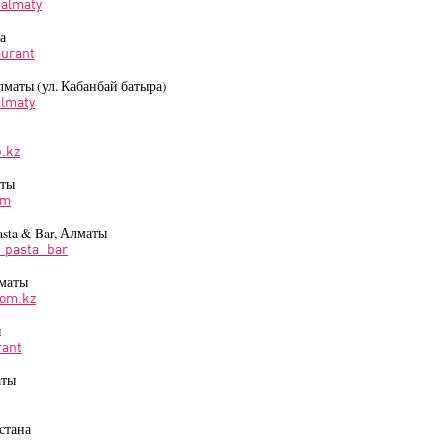
_almaty
а
aurant
лматы (ул. Кабанбай батыра)
lmaty
.kz
аты
om
sta & Bar, Алматы
_pasta_bar
лматы
om.kz
ы
rant
аты
стана