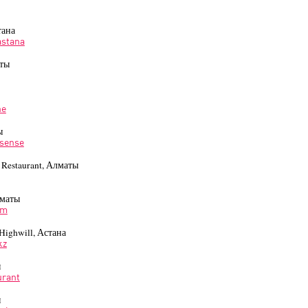
тана
astana
аты
ne
ы
.sense
 Restaurant, Алматы
лматы
om
 Highwill, Астана
kz
ы
urant
ы