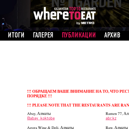
ИТОГИ
ГАЛЕРЕЯ
ПУБЛИКАЦИИ
АРХИВ
!!! ОБРАЩАЕМ ВАШЕ ВНИМАНИЕ НА ТО, ЧТО Р
ПОРЯДКЕ !!!
!!! PLEASE NOTE THAT THE RESTAURANTS ARE RAN
Abay, Алматы
Ramen 77, Ал
@abay_koktobe
abr.kz
Agora Wine & Deli, Алматы
Raw, Алматы