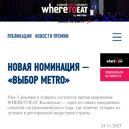
ПОИСК ПО САЙТУ
ПУБЛИКАЦИИ
.
НОВОСТИ ПРЕМИИ
НОВАЯ НОМИНАЦИЯ —
ПОДПИСАТЬСЯ
НА НОВОСТИ
«ВЫБОР METRO»
Уже 3 декабря в Алматы состоится третья церемония
WHERETOEAT Kazakhstan — одно из самых ожидаемых
событий гастрономического года, где отметят лучших из
лучших в ресторанной индустрии страны.
24.11.2025